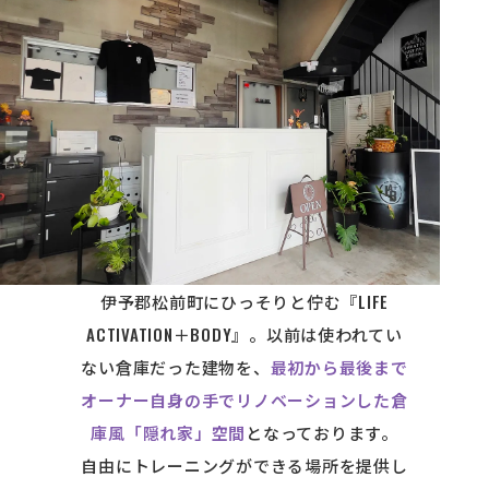
anding quietly
伊予郡松前町にひっそりと佇む『LIFE
ACTIVATION＋BODY』。以前は使われてい
ない倉庫だった建物を、
最初から最後まで
オーナー自身の手でリノベーションした倉
庫風「隠れ家」空間
となっております。
自由にトレーニングができる場所を提供し