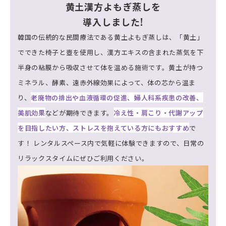
黄土漢方よもぎ蒸しを
導入しました!
韓国の伝統的な民間療法である黄土よもぎ蒸しは、「黄土」
でできた椅子と壺を使用し、漢方エキスの含まれた蒸気を下
半身の粘膜から吸収させて体を温める施術です。黄土が持つ
ミネラル、酵素、遠赤外線効果によって、体の芯から温ま
り、
老廃物の排出や血液循環の促進、婦人科系疾患の改善、
美肌効果
などが期待できます。
冷え性・肩こり・代謝アップ
を目指したい方、ストレスを抱えている方にもおすすめ
で
す！ レンタルスペース内で気軽に体験できますので、日常の
リラックスタイムにぜひご利用ください。