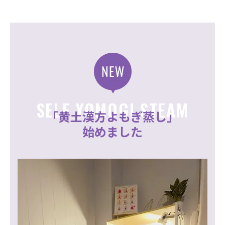
SELF YOMOGI STEAM
「黄土漢方よもぎ蒸し」
始めました